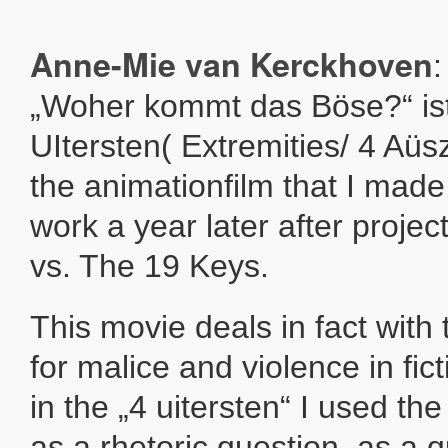
Anne-Mie van Kerckhoven
:
„Woher kommt das Böse?“ ist 
UItersten( Extremities/ 4 Aüsze
the animationfilm that I made
work a year later after proje
vs. The 19 Keys.
This movie deals in fact with 
for malice and violence in fic
in the „4 uitersten“ I used th
as a rhetoric question, as a 