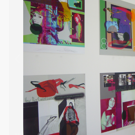
1
/
7