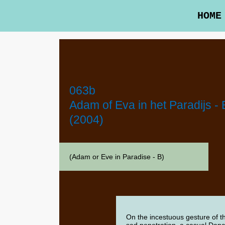
HOME
063b
Adam of Eva in het Paradijs - 
(2004)
(Adam or Eve in Paradise - B)
On the incestuous gesture of t