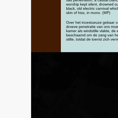
sad penetration, a casual Dance
worship kept silent, drowned o
black, old electric carnival whi
skin of hiss, in mono. (MP)
Over het incestueuze gebaar v
droeve penetratie van ons moe
kamer als windstille vlakte, 
beschaamd om de zang van het s
stilte, totdat de toerist zich v