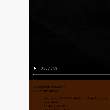
Computer animation
Duration: 08:53
Camera: AMVK/ DDV/ Chris Van Camp &
assistant
Editing: AMVK