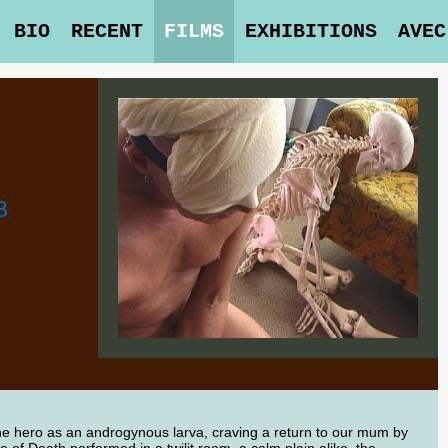
BIO
RECENT
FILMS
EXHIBITIONS
AVEC
B
he hero as an androgynous larva, craving a return to our mum by