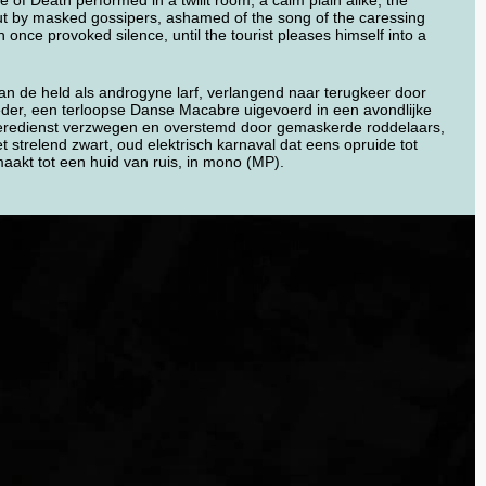
 of Death performed in a twilit room, a calm plain alike, the
ut by masked gossipers, ashamed of the song of the caressing
ch once provoked silence, until the tourist pleases himself into a
an de held als androgyne larf, verlangend naar terugkeer door
der, een terloopse Danse Macabre uigevoerd in een avondlijke
de eredienst verzwegen en overstemd door gemaskerde roddelaars,
trelend zwart, oud elektrisch karnaval dat eens opruide tot
ermaakt tot een huid van ruis, in mono (MP).