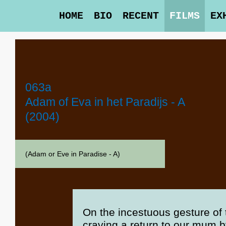
HOME
BIO
RECENT
FILMS
EX
063a
Adam of Eva in het Paradijs - A
(2004)
(Adam or Eve in Paradise - A)
On the incestuous gesture of
craving a return to our mum 