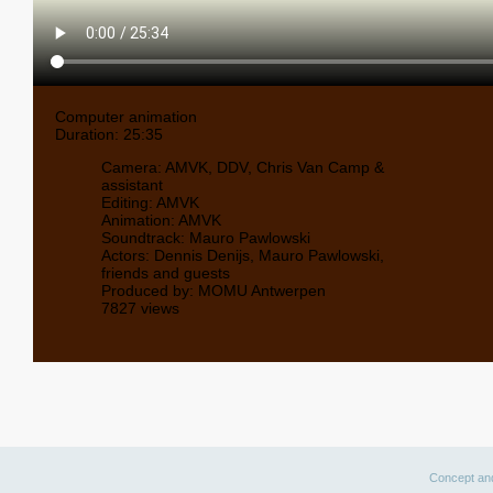
Computer animation
Duration: 25:35
Camera: AMVK, DDV, Chris Van Camp &
assistant
Editing: AMVK
Animation: AMVK
Soundtrack: Mauro Pawlowski
Actors: Dennis Denijs, Mauro Pawlowski,
friends and guests
Produced by: MOMU Antwerpen
7827 views
Concept an