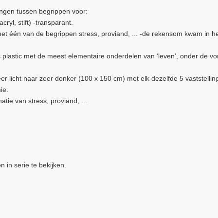
ingen tussen begrippen voor:
ryl, stift) -transparant.
 met één van de begrippen stress, proviand, ... -de rekensom kwam in h
jes plastic met de meest elementaire onderdelen van ‘leven’, onder de v
er licht naar zeer donker (100 x 150 cm) met elk dezelfde 5 vaststellin
ie.
tie van stress, proviand, ...
 in serie te bekijken.