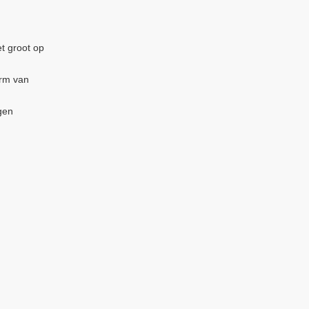
et groot op
orm van
gen