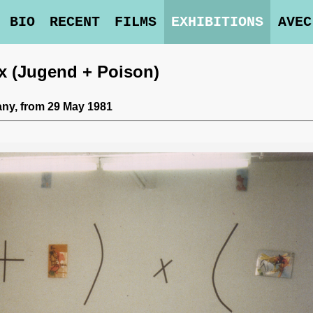
BIO
RECENT
FILMS
EXHIBITIONS
AVEC
) x (Jugend + Poison)
any,
from 29 May 1981