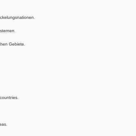
wickelungsnationen.
ystemen.
chen Gebiete.
countries.
eas.