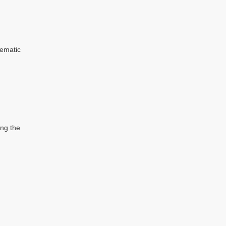
lematic
ing the