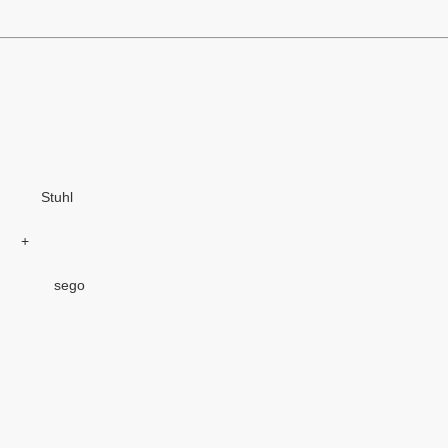
 Stuhl
+
o sego