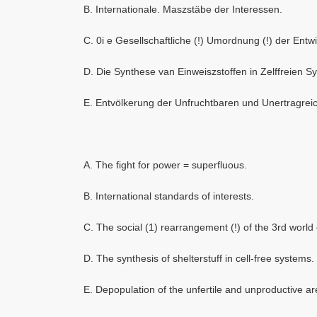
B. Internationale. Maszstäbe der Interessen.
C. 0i e Gesellschaftliche (!) Umordnung (!) der Ent
D. Die Synthese van Einweiszstoffen in Zelffreien S
E. Entvölkerung der Unfruchtbaren und Unertragrei
A. The fight for power = superfluous.
B. International standards of interests.
C. The social (1) rearrangement (!) of the 3rd world 
D. The synthesis of shelterstuff in cell-free systems.
E. Depopulation of the unfertile and unproductive ar