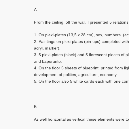
A.
From the ceiling, off the wall, I presented 5 relation
1. On plexi-plates (13,5 x 28 cm), sex, numbers. (ac
2. Paintings on plexi-plates (pin-ups) completed with
acryl, marker).
3. 5 plexi-plates (black) and 5 florescent pieces of p
and Esperanto.
4. On the floor 5 sheets of blueprint, printed from l
development of polities, agriculture, economy.
5. On the floor also 5 white cards each with one comb
B.
As well horizontal as vertical these elements were to