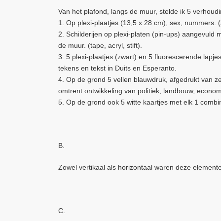
Van het plafond, langs de muur, stelde ik 5 verhoud
1. Op plexi-plaatjes (13,5 x 28 cm), sex, nummers. (ac
2. Schilderijen op plexi-platen (pin-ups) aangevuld
de muur. (tape, acryl, stift).
3. 5 plexi-plaatjes (zwart) en 5 fluorescerende lap
tekens en tekst in Duits en Esperanto.
4. Op de grond 5 vellen blauwdruk, afgedrukt van ze
omtrent ontwikkeling van politiek, landbouw, econom
5. Op de grond ook 5 witte kaartjes met elk 1 combina
B.
Zowel vertikaal als horizontaal waren deze elementen
C.