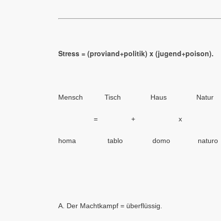
Stress = (proviand+politik) x (jugend+poison).
Mensch Tisch Haus Natur
= + x 
homa tablo domo natur
A. Der Machtkampf = überflüssig.