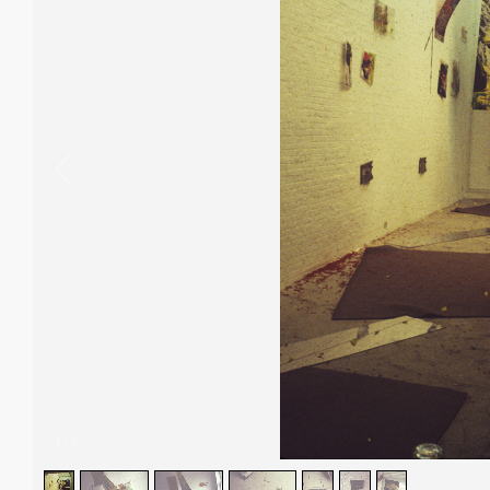
1
/
7