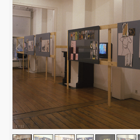
1
/
11