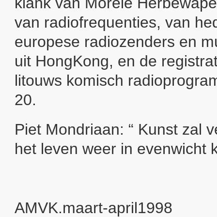
klank van Morele Herbewap
van radiofrequenties, van h
europese radiozenders en 
uit HongKong, en de registra
litouws komisch radioprogram
20.
Piet Mondriaan: “ Kunst zal v
het leven weer in evenwicht k
AMVK.maart-april1998