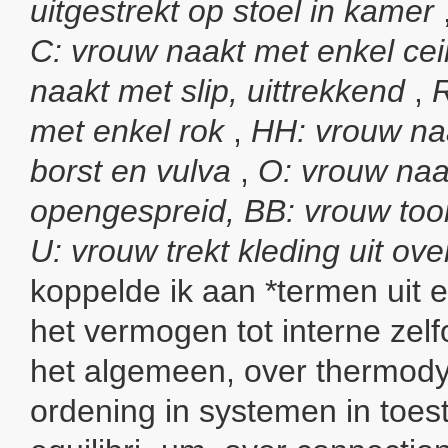
uitgestrekt op stoel in kamer
C: vrouw naakt met enkel ce
naakt met slip, uittrekkend
,
R
met enkel rok
,
HH: vrouw na
borst en vulva
,
O: vrouw naa
opengespreid, BB: vrouw toon
U: vrouw trekt kleding uit ov
koppelde ik aan *termen uit 
het vermogen tot interne zelf
het algemeen, over thermod
ordening in systemen in toes